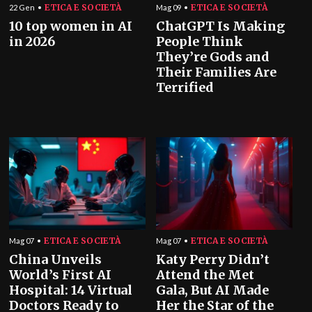
ETICA E SOCIETÀ
ETICA E SOCIETÀ
22 Gen
Mag 09
10 top women in AI
ChatGPT Is Making
in 2026
People Think
They’re Gods and
Their Families Are
Terrified
ETICA E SOCIETÀ
ETICA E SOCIETÀ
Mag 07
Mag 07
China Unveils
Katy Perry Didn’t
World’s First AI
Attend the Met
Hospital: 14 Virtual
Gala, But AI Made
Doctors Ready to
Her the Star of the