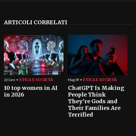
ARTICOLI CORRELATI
ETICA E SOCIETÀ
ETICA E SOCIETÀ
22 Gen
Mag 09
10 top women in AI
ChatGPT Is Making
in 2026
People Think
They’re Gods and
Their Families Are
Terrified