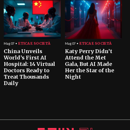
ETICA E SOCIETÀ
ETICA E SOCIETÀ
Mag 07
Mag 07
China Unveils
Katy Perry Didn’t
World’s First AI
Attend the Met
Hospital: 14 Virtual
Gala, But AI Made
Doctors Ready to
Her the Star of the
Treat Thousands
Night
Daily