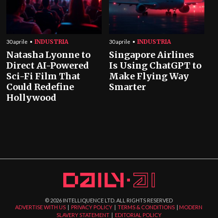
INDUSTRIA
INDUSTRIA
30 aprile
30 aprile
Natasha Lyonne to
Singapore Airlines
Direct AI-Powered
Is Using ChatGPT to
Sci-Fi Film That
Make Flying Way
Could Redefine
Smarter
Hollywood
©
2026
INTELLIQUENCE LTD. ALL RIGHTS RESERVED
ADVERTISE WITH US
|
PRIVACY POLICY
|
TERMS & CONDITIONS
|
MODERN
SLAVERY STATEMENT
|
EDITORIAL POLICY