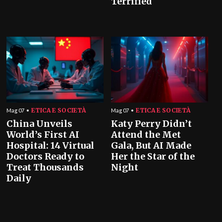
Terrified
ETICA E SOCIETÀ
ETICA E SOCIETÀ
Mag 07
Mag 07
China Unveils
Katy Perry Didn’t
World’s First AI
Attend the Met
Hospital: 14 Virtual
Gala, But AI Made
Doctors Ready to
Her the Star of the
Treat Thousands
Night
Daily