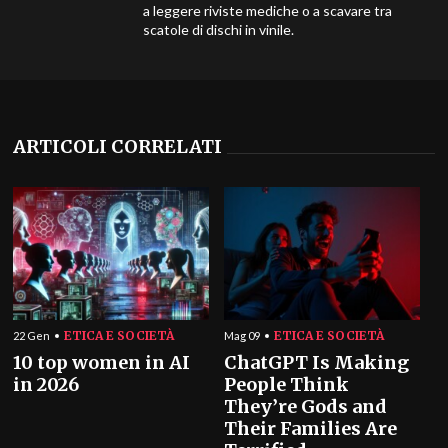
a leggere riviste mediche o a scavare tra
scatole di dischi in vinile.
ARTICOLI CORRELATI
ETICA E SOCIETÀ
ETICA E SOCIETÀ
22 Gen
Mag 09
10 top women in AI
ChatGPT Is Making
in 2026
People Think
They’re Gods and
Their Families Are