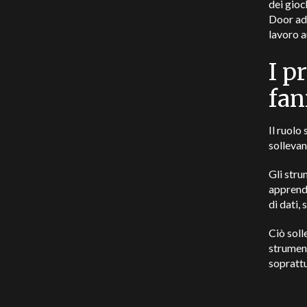
dei gioc
Door add
lavoro a
I p
fan
Il ruolo
sollevan
Gli stru
apprendo
di dati,
Ciò soll
strument
soprattu