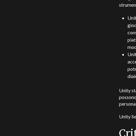
strument
Unit
gioc
cons
piat
mode
Unit
acce
potr
dial
Unity st
possono 
personag
Unity Se
Cri