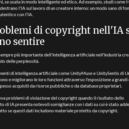
hi, se usata in modo intelligente ed etico. Ad esempio, studi come
estrano l'IA sul lavoro di un creatore interno: un modo sano di fon
utentico con l'IA.
roblemi di copyright nell'IA 
no sentire
 sempre più importante dell'intelligenza artificiale nell'industria cre
do delle perplessità.
menti di intelligenza artificiale come UnityMuse e UnitySentis di U
no e migliorano le loro funzioni attraverso l'esposizione a grandi
 spesso acquisiti da risorse pubbliche o da database proprietari.
eva problemi di violazione del copyright quando il risultato dello
o di IA presenta notevoli somiglianze con i dati su cui è stato add
tto se questi dati includono materiale protetto da copyright.