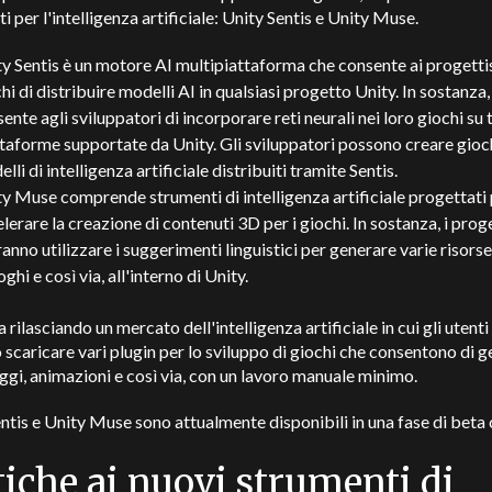
i per l'intelligenza artificiale: Unity Sentis e Unity Muse.
y Sentis è un motore AI multipiattaforma che consente ai progettis
hi di distribuire modelli AI in qualsiasi progetto Unity. In sostanza,
ente agli sviluppatori di incorporare reti neurali nei loro giochi su t
taforme supportate da Unity. Gli sviluppatori possono creare gioc
lli di intelligenza artificiale distribuiti tramite Sentis.
y Muse comprende strumenti di intelligenza artificiale progettati
lerare la creazione di contenuti 3D per i giochi. In sostanza, i proge
anno utilizzare i suggerimenti linguistici per generare varie risorse
oghi e così via, all'interno di Unity.
a rilasciando un mercato dell'intelligenza artificiale in cui gli utenti
scaricare vari plugin per lo sviluppo di giochi che consentono di 
gi, animazioni e così via, con un lavoro manuale minimo.
ntis e Unity Muse sono attualmente disponibili in una fase di beta 
tiche ai nuovi strumenti di