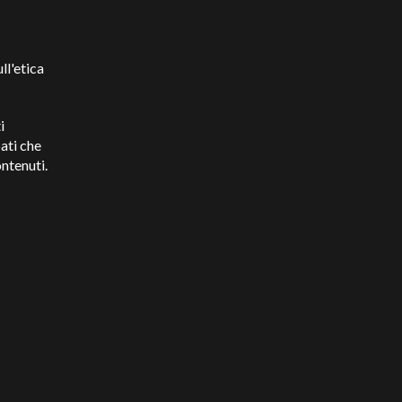
ll'etica
i
ati che
ontenuti.