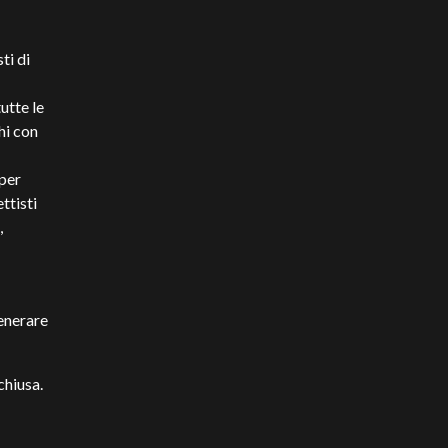
ti di
utte le
hi con
 per
ttisti
,
generare
chiusa.