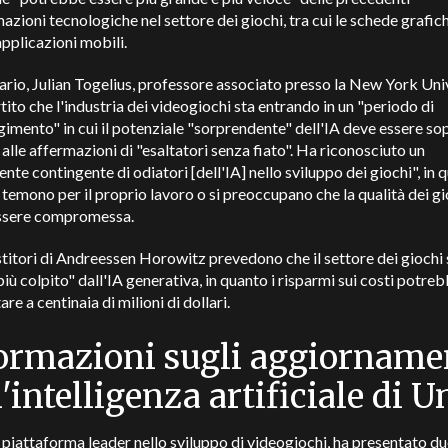
azioni tecnologiche nel settore dei giochi, tra cui le schede grafic
applicazioni mobili.
ario, Julian Togelius, professore associato presso la New York Univ
tito che l'industria dei videogiochi sta entrando in un "periodo di
imento" in cui il potenziale "sorprendente" dell'IA deve essere s
 alle affermazioni di "esaltatori senza fiato". Ha riconosciuto un
ente contingente di odiatori [dell'IA] nello sviluppo dei giochi", in 
 temono per il proprio lavoro o si preoccupano che la qualità dei gi
ssere compromessa.
stitori di Andreessen Horowitz prevedono che il settore dei giochi
più colpito" dall'IA generativa, in quanto i risparmi sui costi potre
e a centinaia di milioni di dollari.
ormazioni sugli aggiorname
l'intelligenza artificiale di U
a piattaforma leader nello sviluppo di videogiochi, ha presentato d