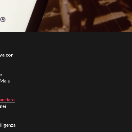
iva con
e
 Ma a
lanciato
 nei
elligenza