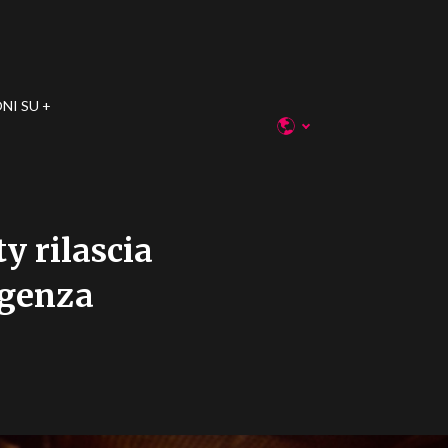
NI SU
y rilascia
ligenza