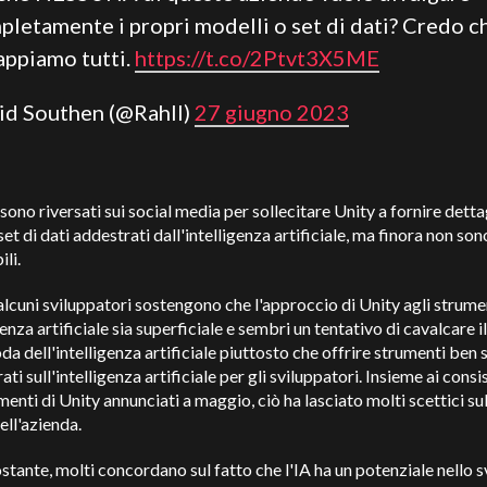
pletamente i propri modelli o set di dati? Credo c
appiamo tutti.
https://t.co/2Ptvt3X5ME
eid Southen (@Rahll)
27 giugno 2023
 sono riversati sui social media per sollecitare Unity a fornire dettag
 set di dati addestrati dall'intelligenza artificiale, ma finora non son
ili.
 alcuni sviluppatori sostengono che l'approccio di Unity agli strume
igenza artificiale sia superficiale e sembri un tentativo di cavalcare i
da dell'intelligenza artificiale piuttosto che offrire strumenti ben 
ati sull'intelligenza artificiale per gli sviluppatori. Insieme ai consi
menti di Unity annunciati a maggio, ciò ha lasciato molti scettici su
ll'azienda.
tante, molti concordano sul fatto che l'IA ha un potenziale nello 