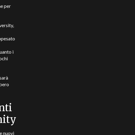
he per
ersity,
oppesato
quanto i
ochi
 sarà
bbero
nti
nity
ue nuovi