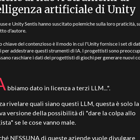
elligenza artificiale di Unity
se e Unity Sentis hanno suscitato polemiche sulla loro praticità, su
itto d'autore.
 chiave del contenzioso è il modo in cui l'Unity fornisce i set di dat
ti per addestrare questi strumenti di IA.
I progettisti sono preoccup
ssano raschiare i dati dei progettisti di giochi per generare nuovi c
A
bbiamo dato in licenza a terzi LLM...".
a rivelare quali siano questi LLM, questa è solo la
a versione della possibilità di "dare la colpa allo
ista" se le cose vanno male.
ché NESSUNA di queste aziende vuole divulgare