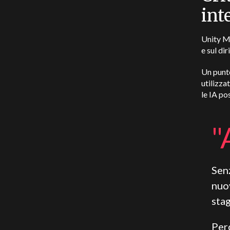
int
Unity Mu
e sul dir
Un punto
utilizza
le IA po
"
Senz
nuov
stag
Per