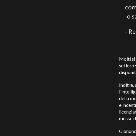
com
lo s
- R
Molti si
sui loro
disponib
Inoltre,
l'intell
della mo
e incentr
licenzia
mosse de
Ciononos