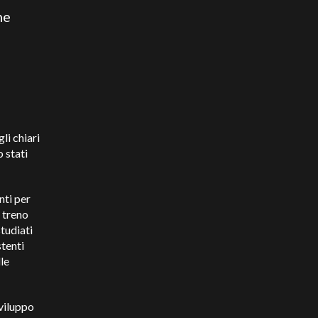
he
li chiari
o stati
nti per
l treno
studiati
stenti
lle
sviluppo