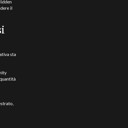
 Hidden
dere il
si
ativa sta
nity
 quantità
estrato,