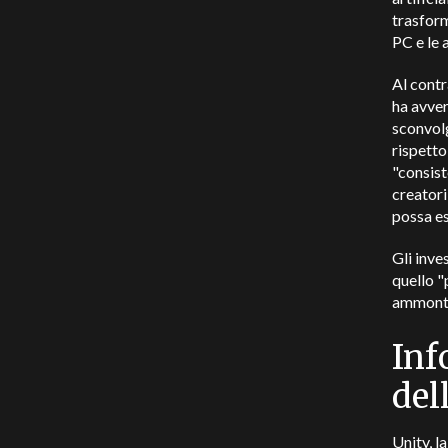
trasform
PC e le 
Al contr
ha avver
sconvolg
rispetto
"consist
creatori
possa e
Gli inve
quello "
ammontar
Inf
del
Unity, l