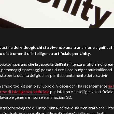
dustria dei videogiochi sta vivendo una transizione significat
cio di strumenti di intelligenza artificiale per Unity.
uppatori sperano che la capacità dell'intelligenza artificiale di crear
, personaggi e paesaggi possa ridurre i loro budget multimilionari.
sto per la qualità dei giochi e per il sostentamento dei creativi?
n ampio toolkit per lo sviluppo di videogiochi, ha recentemente
ha 
rme di intelligenza artificiale
per integrare l'intelligenza artificiale
i lavoro e generare risorse e animazioni 3D.
stratore delegato di Unity, John Riccitiello, ha dichiarato che l'int
ale "potrebbe essere più grande e più veloce" delle precedenti