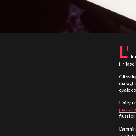
L'
in
il rilas
Gli svil
dialoghi
quale co
Unity, u
piattafo
flussi d
L'ammini
artifici