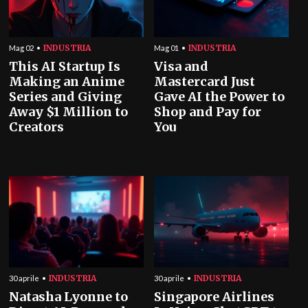
INDUSTRIA
INDUSTRIA
Mag 02
Mag 01
This AI Startup Is
Visa and
Making an Anime
Mastercard Just
Series and Giving
Gave AI the Power to
Away $1 Million to
Shop and Pay for
Creators
You
INDUSTRIA
INDUSTRIA
30 aprile
30 aprile
Natasha Lyonne to
Singapore Airlines