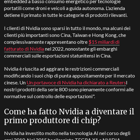
embedded a basso consumo energetico per tecnologie
portatili come droni e veicoli a guida autonoma. L'azienda
detiene il primato in tutte le categorie di prodotti rilevanti.
I clienti di Nvidia sono sparsi in tutto il mondo, ma alcuni dei
clienti più importanti sono Cina, Taiwan e Hong Kong, che
complessivamente rappresentano oltre
$15 miliardi di
fatturato di Nvidia
nel 2022, nonostante gli embarghi
commerciali sulle esportazioni statunitensi in Cina.
Nvidia è riuscita ad aggirare le restrizioni commerciali
modificando i suoi chip di punta appositamente per il mercato
cinese. Un
Un portavoce di Nvidia ha dichiarato a Reuters
I
nostri prodotti della serie 800 sono pienamente conformi alle
normative sul controllo delle esportazioni".
Come ha fatto Nvidia a diventare il
primo produttore di chip?
Nvidia ha investito molto nella tecnologia AI nel corso degli
anni 2010. Nel 2015 ha rilasciato TEGRA X1 e NVIDIA