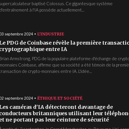
supercalculateur baptisé Colossus. Ce gigantesque système
d'entraînement à l'IA possède actuellement...
L'INDUSTRIE
03 septembre 2024
Le PDG de Coinbase révèle la première transacti
cryptographique entre IA
Brian Armstrong, PDG de la populaire plateforme d'échange de crypt
monnaies Coinbase, affirme que sa société a été témoin de la premi
transaction de crypto-monnaies entre IA. L'idée...
ÉTHIQUE ET SOCIÉTÉ
02 septembre 2024
Les caméras d'IA détecteront davantage de
conducteurs britanniques utilisant leur téléphon
et ne portant pas leur ceinture de sécurité
À partir du 3 septembre, le Grand Manchester, au Royaume-Uni, sera