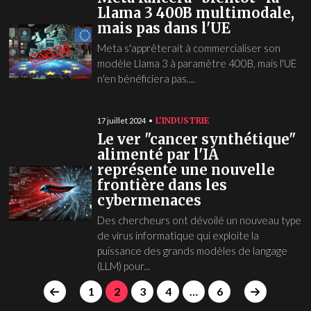
Llama 3 400B multimodale,
mais pas dans l'UE
Meta s'apprêterait à commercialiser son
modèle Llama 3 à paramètre 400B, mais l'UE
n'en bénéficiera pas....
L'INDUSTRIE
17 juillet 2024
Le ver "cancer synthétique"
alimenté par l'IA
représente une nouvelle
frontière dans les
cybermenaces
Des chercheurs ont dévoilé un nouveau type
de virus informatique qui exploite la
puissance des grands modèles de langage
(LLM) pour...
1
2
3
4
…
6