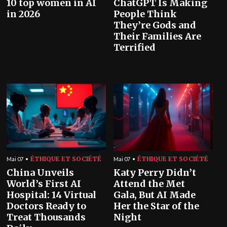
10 top women in AI
ChatGPT Is Making
in 2026
People Think
They’re Gods and
Their Families Are
Terrified
ÉTHIQUE ET SOCIÉTÉ
ÉTHIQUE ET SOCIÉTÉ
Mai 07
Mai 07
China Unveils
Katy Perry Didn’t
World’s First AI
Attend the Met
Hospital: 14 Virtual
Gala, But AI Made
Doctors Ready to
Her the Star of the
Treat Thousands
Night