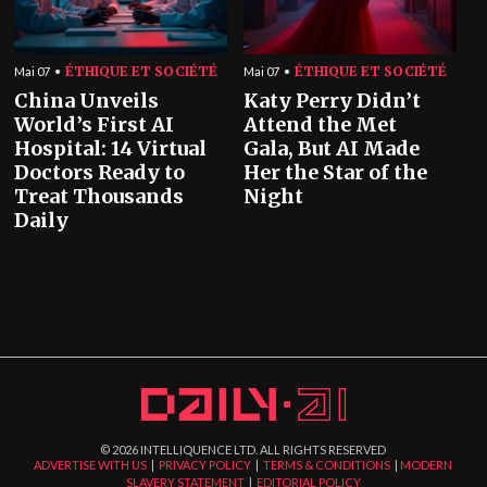
ÉTHIQUE ET SOCIÉTÉ
ÉTHIQUE ET SOCIÉTÉ
Mai 07
Mai 07
China Unveils
Katy Perry Didn’t
World’s First AI
Attend the Met
Hospital: 14 Virtual
Gala, But AI Made
Doctors Ready to
Her the Star of the
Treat Thousands
Night
Daily
©
2026
INTELLIQUENCE LTD. ALL RIGHTS RESERVED
ADVERTISE WITH US
|
PRIVACY POLICY
|
TERMS & CONDITIONS
|
MODERN
SLAVERY STATEMENT
|
EDITORIAL POLICY