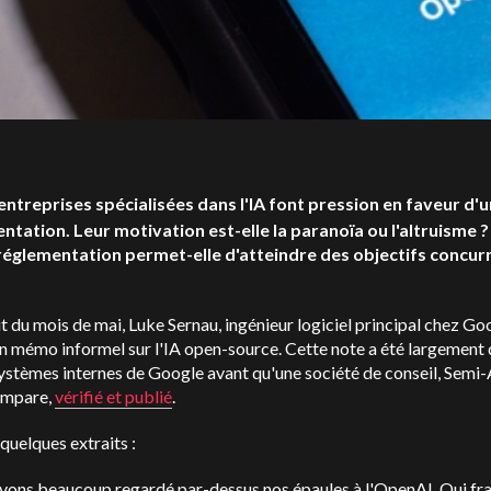
entreprises spécialisées dans l'IA font pression en faveur d'
ntation. Leur motivation est-elle la paranoïa ou l'altruisme 
 réglementation permet-elle d'atteindre des objectifs concur
 du mois de mai, Luke Sernau, ingénieur logiciel principal chez Goo
n mémo informel sur l'IA open-source. Cette note a été largement 
systèmes internes de Google avant qu'une société de conseil, Semi-
 empare,
vérifié et publié
.
 quelques extraits :
vons beaucoup regardé par-dessus nos épaules à l'OpenAI. Qui fr