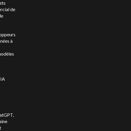
ets
rcial de
de
loppeurs
nnées à
modèles
'IA
hatGPT,
aine
t