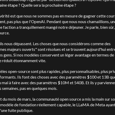
aine étape ? Quelle sera la prochaine étape ?
vérité est que nous ne sommes pas en mesure de gagner cette cour
nt, pas plus que l'OpenAI. Pendant que nous nous chamaillions, un
e faction a tranquillement mangé notre déjeuner. Je parle, bien sûr,
ource.
, ils nous dépassent. Les choses que nous considérons comme des
es majeurs ouverts" sont résolues et se trouvent aujourd'hui entre
s gens. Si nos modèles conservent un léger avantage en termes de 
se réduit étonnamment vite.
les open-source sont plus rapides, plus personnalisables, plus pri
formants. Ils font des choses avec des paramètres $100 et 13B qu
 mal à faire avec des paramètres $10M et 540B. Et ils y parvienne
 semaines, pas en quelques mois.
t du mois de mars, la communauté open source a mis la main sur s
 modèle de fondation réellement capable, le LLaMA de Meta ayant
d'une fuite publique.