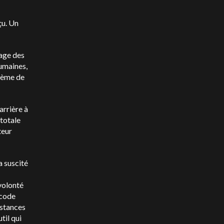
çu. Un
lage des
humaines,
blème de
arrière à
 totale
teur
a suscité
volonté
 code
nstances
til qui