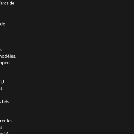
iards de
 de
es
modèles.
 open-
PU
nt
 tels
rer les
es
rs IA