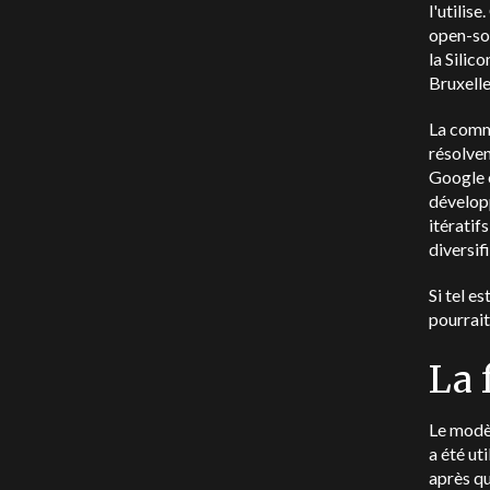
l'utilis
open-so
la Silic
Bruxelle
La commu
résolven
Google 
développ
itératif
diversif
Si tel e
pourrait
La 
Le modè
a été ut
après qu