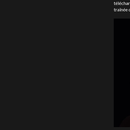
télécha
traînée 