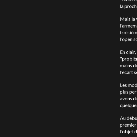
la proch
Mais la 
l'armeme
troisièm
l'open s
En clair
"problèm
mains de
l'écart 
Les modè
plus per
avons du
quelques
Au débu
premier
l'objet 