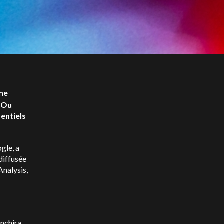
une
? Ou
rentiels
gle, a
diffusée
Analysis,
anchira