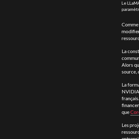
Le LLaMA
paramètr
Comme l'
modifier
ressourc
La const
communa
Alors q
source,
La form
NVIDIA 
françai
financem
que
Cor
Les proj
ressourc
entrepri