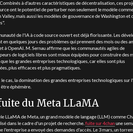
e. Combinés à d'autres caractéristiques de décentralisation, ces proj
urce ont le potentiel de perturber non seulement le modèle comme
on Valley, mais aussi les modèles de gouvernance de Washington et 
s".
nauté de l'IA à code source ouvert est déjà florissante. Les déve
t en quelques jours des problèmes qui prennent des mois ou des a
et à OpenAI. M. Sernau affirme que les communautés agiles de
eurs de logiciels libres sont mieux équipées pour construire des 
s que les grandes entreprises technologiques, car elles sont plus
iées, plus efficaces et plus pragmatiques.
st le cas, la domination des grandes entreprises technologiques sur l
 être éphémère.
fuite du Meta LLaMA
le LLaMA de Meta, un grand modèle de langage (LLM) comme C
ilisé dans le cadre d'un projet de recherche.
fuite sur 4chan
une sem
e l'entreprise a envoyé des demandes d'accès.
Le 3 mars, un torren