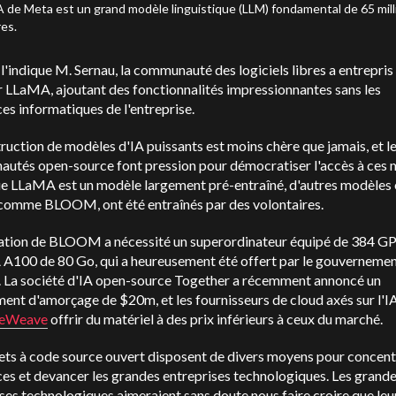
 de Meta est un grand modèle linguistique (LLM) fondamental de 65 mill
es.
indique M. Sernau, la communauté des logiciels libres a entrepris
 LLaMA, ajoutant des fonctionnalités impressionnantes sans les
es informatiques de l'entreprise.
ruction de modèles d'IA puissants est moins chère que jamais, et l
utés open-source font pression pour démocratiser l'accès à ces 
ue LLaMA est un modèle largement pré-entraîné, d'autres modèles
 comme BLOOM, ont été entraînés par des volontaires.
ation de BLOOM a nécessité un superordinateur équipé de 384 G
A100 de 80 Go, qui a heureusement été offert par le gouverneme
s. La société d'IA open-source Together a récemment annoncé un
ent d'amorçage de $20m, et les fournisseurs de cloud axés sur l'IA
eWeave
offrir du matériel à des prix inférieurs à ceux du marché.
ets à code source ouvert disposent de divers moyens pour concent
es et devancer les grandes entreprises technologiques.
Les grand
ses technologiques aimeraient sans doute nous faire croire que leu