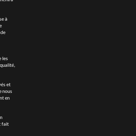
se à
e
 de
 les
qualité,
vés et
e nous
nt en
on
 fait