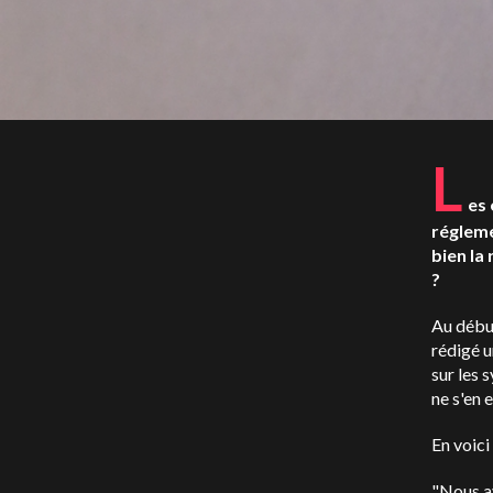
L
es 
régleme
bien la
?
Au début
rédigé u
sur les 
ne s'en
En voici
"Nous a