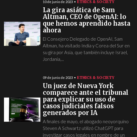
ETHICS & SOCIETY
10 de junio de 2023
La gira asiática de Sam
Altman, CEO de OpenAI: lo
que hemos aprendido hasta
ahora
El Consejero Delegado de OpenAI, Sam
Altman, ha visitado India y Corea del Sur en
su gira por Asia, que también incluye Israel,
Jordania,...
ETHICS & SOCIETY
09 de junio de 2023
Un juez de Nueva York
comparece ante el tribunal
para explicar su uso de
casos judiciales falsos
generados por IA
A finales de mayo, el abogado neoyorquino
Steven A Schwartz utilizó ChatGPT para
investigar casos legales en nombre de un