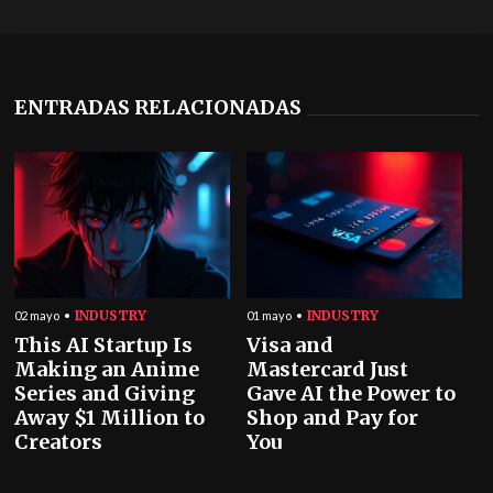
ENTRADAS RELACIONADAS
INDUSTRY
INDUSTRY
02 mayo
01 mayo
This AI Startup Is
Visa and
Making an Anime
Mastercard Just
Series and Giving
Gave AI the Power to
Away $1 Million to
Shop and Pay for
Creators
You