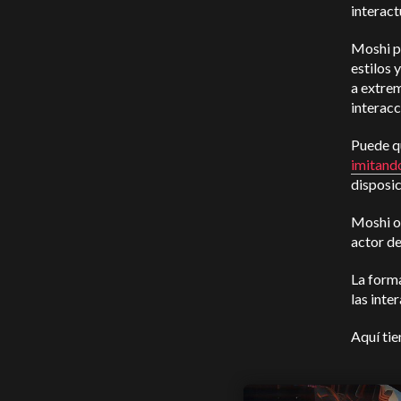
interact
Moshi p
estilos 
a extrem
interacc
Puede q
imitando
disposic
Moshi o
actor de
La form
las inte
Aquí tie