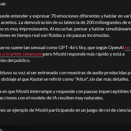
uar.
uede entender y expresar 70 emociones diferentes y hablar en var
y acentos. La demostración de su latencia de 200 milisegundos de 
o es muy impresionante. Al escuchar, pensar y hablar simultáneame
iones en tiempo real son fluidas y sin pausas incómodas.
ue no suene tan sensual como GPT-4o's Sky, que según OpenAI
no 
 a Scarlett Johansson
pero Moshi responde más rápido y está a
ión del público.
btuvo su voz al ser entrenado con muestras de audio producidas p
 doblaje al que Kyutai se refirió como "Alice", sin dar más detalles.
a en que Moshi interrumpe y responde con pausas imperceptibles 
racciones con el modelo de IA resulten muy naturales.
nes un ejemplo de Moshi participando en un juego de rol de ciencia 