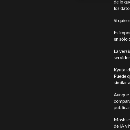
de lo qu
los dato
Si quier
Es impo
en sólo 
La versi
servidor
Kyutai d
Puede q
similar 
Aunque t
comparac
publicar
Moshi e
de IA y