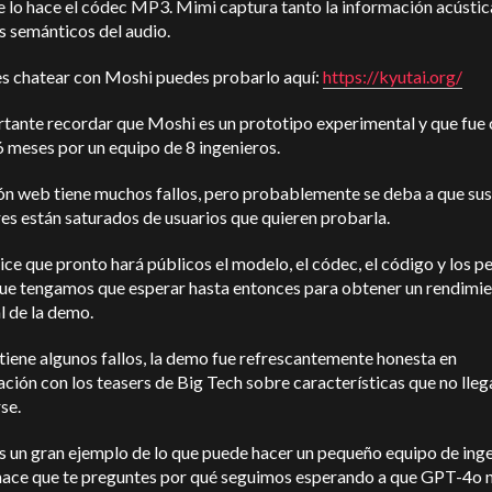
e lo hace el códec MP3. Mimi captura tanto la información acústi
s semánticos del audio.
es chatear con Moshi puedes probarlo aquí:
https://kyutai.org/
rtante recordar que Moshi es un prototipo experimental y que fue
6 meses por un equipo de 8 ingenieros.
ón web tiene muchos fallos, pero probablemente se deba a que sus
es están saturados de usuarios que quieren probarla.
ice que pronto hará públicos el modelo, el códec, el código y los p
ue tengamos que esperar hasta entonces para obtener un rendimi
al de la demo.
iene algunos fallos, la demo fue refrescantemente honesta en
ión con los teasers de Big Tech sobre características que no lleg
se.
s un gran ejemplo de lo que puede hacer un pequeño equipo de ing
 hace que te preguntes por qué seguimos esperando a que GPT-4o 