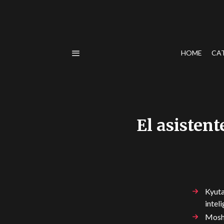
HOME
CA
El asisten
Kyuta
intel
Moshi