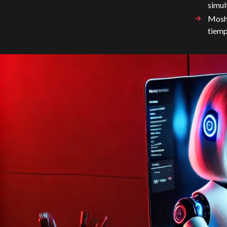
simu
Moshi
tiemp