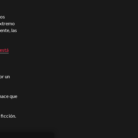
ios
extremo
nte, las
está
or un
hace que
ficción.