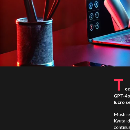
T
od
GPT-4o,
lucro s
Moshi e
Kyutai d
continua