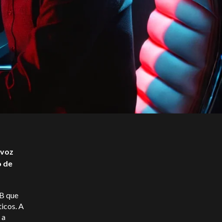
 voz
o de
7B que
ticos. A
 a