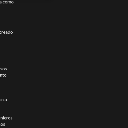
ca como
 creado
esos.
ento
an a
enieros
nos