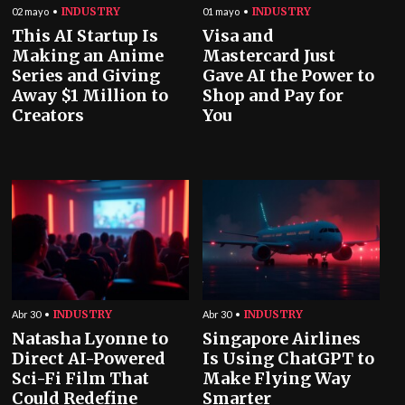
INDUSTRY
INDUSTRY
02 mayo
01 mayo
This AI Startup Is
Visa and
Making an Anime
Mastercard Just
Series and Giving
Gave AI the Power to
Away $1 Million to
Shop and Pay for
Creators
You
INDUSTRY
INDUSTRY
Abr 30
Abr 30
Natasha Lyonne to
Singapore Airlines
Direct AI-Powered
Is Using ChatGPT to
Sci-Fi Film That
Make Flying Way
Could Redefine
Smarter