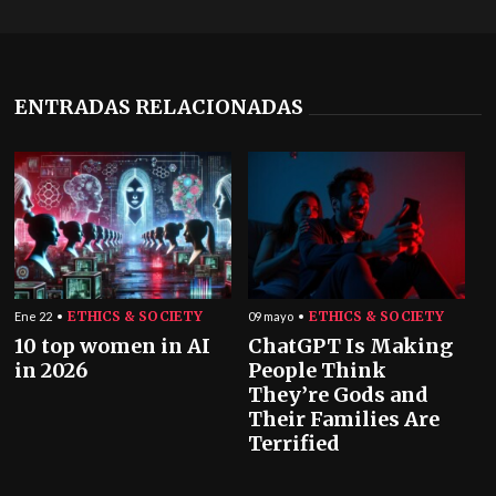
ENTRADAS RELACIONADAS
ETHICS & SOCIETY
ETHICS & SOCIETY
Ene 22
09 mayo
10 top women in AI
ChatGPT Is Making
in 2026
People Think
They’re Gods and
Their Families Are
Terrified