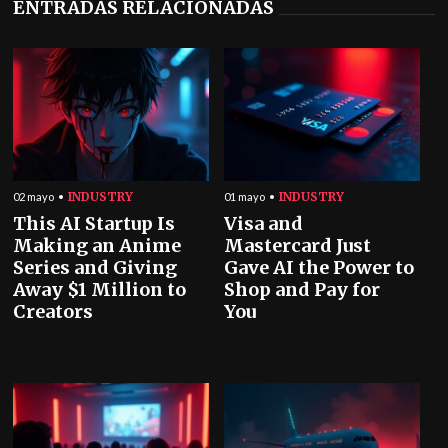
ENTRADAS RELACIONADAS
INDUSTRY
INDUSTRY
02 mayo
01 mayo
This AI Startup Is
Visa and
Making an Anime
Mastercard Just
Series and Giving
Gave AI the Power to
Away $1 Million to
Shop and Pay for
Creators
You