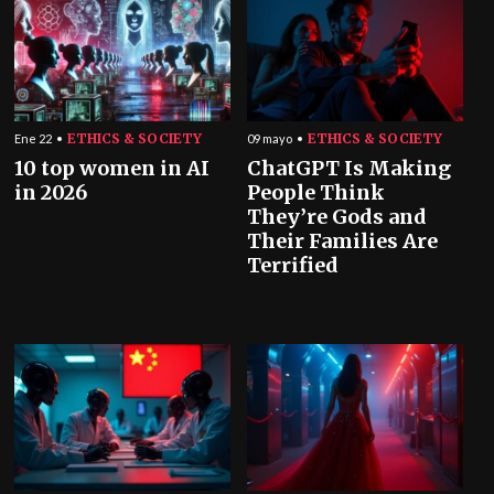
ETHICS & SOCIETY
ETHICS & SOCIETY
Ene 22
09 mayo
10 top women in AI
ChatGPT Is Making
in 2026
People Think
They’re Gods and
Their Families Are
Terrified