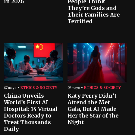
in 2026
People Think
They’re Gods and
Their Families Are
Terrified
ETHICS & SOCIETY
ETHICS & SOCIETY
07 mayo
07 mayo
China Unveils
Katy Perry Didn’t
World’s First AI
Attend the Met
Hospital: 14 Virtual
Gala, But AI Made
Doctors Ready to
Her the Star of the
Treat Thousands
Night
Daily