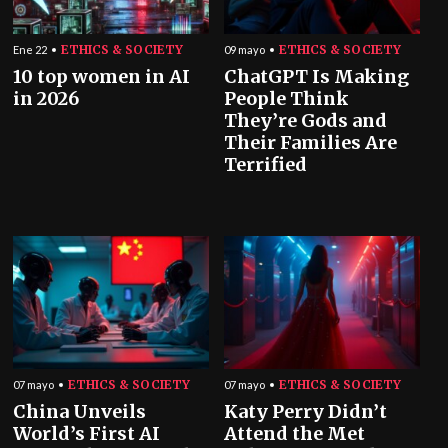
ETHICS & SOCIETY
ETHICS & SOCIETY
Ene 22
09 mayo
10 top women in AI
ChatGPT Is Making
in 2026
People Think
They’re Gods and
Their Families Are
Terrified
ETHICS & SOCIETY
ETHICS & SOCIETY
07 mayo
07 mayo
China Unveils
Katy Perry Didn’t
World’s First AI
Attend the Met