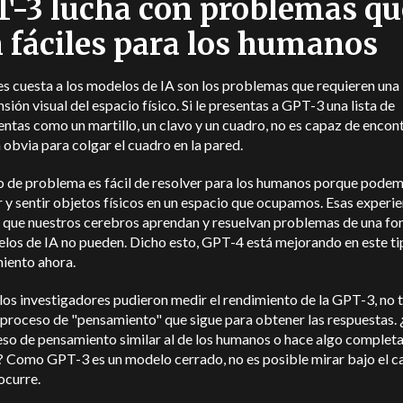
-3 lucha con problemas qu
 fáciles para los humanos
es cuesta a los modelos de IA son los problemas que requieren una
ión visual del espacio físico. Si le presentas a GPT-3 una lista de
ntas como un martillo, un clavo y un cuadro, no es capaz de encont
 obvia para colgar el cuadro en la pared.
o de problema es fácil de resolver para los humanos porque podem
 y sentir objetos físicos en un espacio que ocupamos. Esas experie
an que nuestros cerebros aprendan y resuelvan problemas de una f
los de IA no pueden. Dicho esto, GPT-4 está mejorando en este ti
iento ahora.
os investigadores pudieron medir el rendimiento de la GPT-3, no t
 proceso de "pensamiento" que sigue para obtener las respuestas. 
eso de pensamiento similar al de los humanos o hace algo comple
? Como GPT-3 es un modelo cerrado, no es posible mirar bajo el c
ocurre.