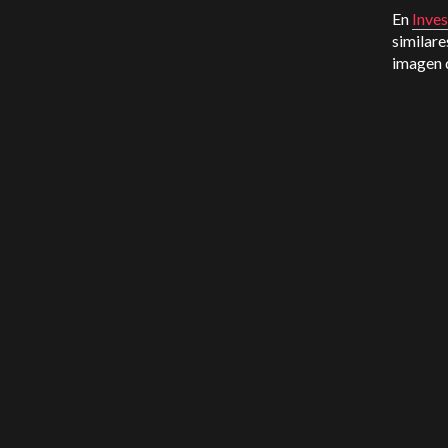
En
Inve
similare
imagen d