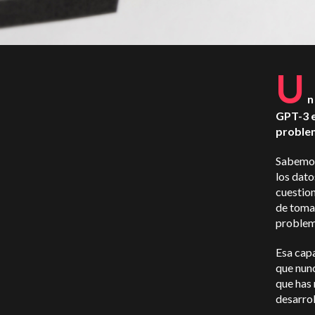
U
n
GPT-3 e
proble
Sabemos
los dato
cuestio
de tomar
problem
Esa capa
que nun
que has 
desarro