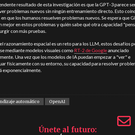
endente resultado de esta investigación es que la GPT-3 parece se
ver problemas nuevos sin ningún entrenamiento directo. Esto coin
a en que los humanos resuelven problemas nuevos. Se espera que 
ún mejor en estos problemas y quién sabe qué otra capacidad "pen
urgir con más pruebas.
l razonamiento espacial es un reto para los LLM, estos desafíos p
rse mediante modelos visuales como
RT-2 de Google
anunciado
emente. Una vez que los modelos de IA puedan empezar a "ver" e
uar físicamente con su entorno, su capacidad para resolver probl
á exponencialmente.
ndizaje automático
OpenAI
Únete al futuro