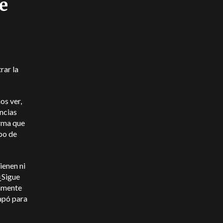
e
rar la
os ver,
ncias
orma que
po de
ienen ni
¿Sigue
tamente
apó para