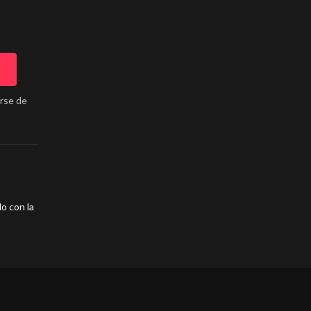
arse de
o con la