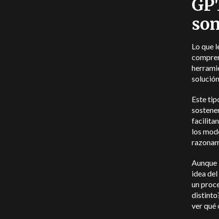
GPT
son
Lo que l
comprens
herramie
solución
Este tip
sostener
facilit
los mode
razonam
Aunque l
idea del
un proc
distinto
ver qué 