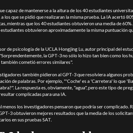
e capaz de mantenerse a la altura de los 40 estudiantes universita
a los que se pidió que realizaran la misma prueba. La IA acertó 80
as, mientras que los 40 estudiantes obtuvieron una media de 60%.
 estudiantes obtuvieron aproximadamente la misma puntuación q
sor de psicología de la UCLA Hongjing Lu, autor principal del estud
 "Sorprendentemente, la GPT-3 no sólo lo hizo tan bien como los 
 también cometió errores similares".
estigadores también pidieron al GPT-3 que resolviera algunos pro
ación de palabras. Por ejemplo, "'Coche' es a 'Carretera' lo que 'Ba
abra?". La respuesta es, obviamente, "agua", pero este tipo de pre
esultar complicadas para una IA.
l menos los investigadores pensaron que podría ser complicado. R
GPT-3 obtuvieron mejores resultados que la media de los solicitan
tarios en sus pruebas SAT.