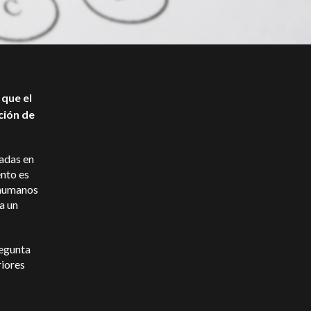
 que el
ción de
adas en
ento es
 humanos
a un
regunta
riores