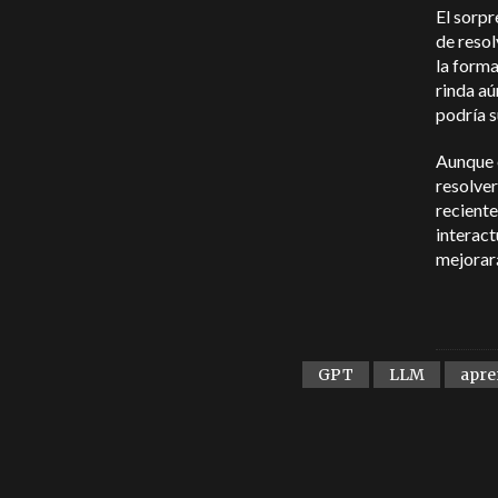
El sorpr
de resol
la form
rinda a
podría s
Aunque e
resolve
recient
interact
mejorar
GPT
LLM
apre