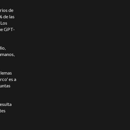
rios de
% de las
 Los
ue GPT-
io,
humanos,
blemas
rco' es a
guntas
esulta
tes