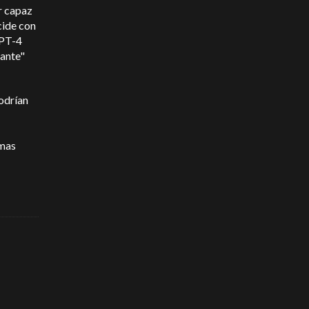
r capaz
cide con
GPT-4
sante"
odrían
emas