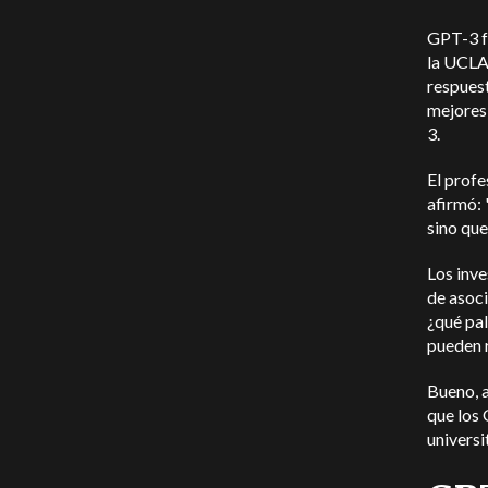
GPT-3 fu
la UCLA 
respuest
mejores
3.
El profe
afirmó:
sino que
Los inv
de asoci
¿qué pal
pueden r
Bueno, a
que los 
universi