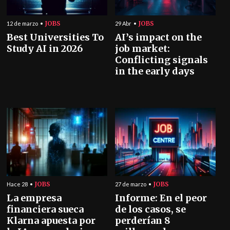
JOBS
JOBS
12 de marzo
29 Abr
Best Universities To
AI’s impact on the
Study AI in 2026
job market:
Conflicting signals
in the early days
JOBS
JOBS
Hace 28
27 de marzo
La empresa
Informe: En el peor
financiera sueca
de los casos, se
Klarna apuesta por
perderían 8