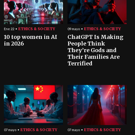
ETHICS & SOCIETY
ETHICS & SOCIETY
Ene 22
09 mayo
10 top women in AI
ChatGPT Is Making
in 2026
People Think
They’re Gods and
Their Families Are
Terrified
ETHICS & SOCIETY
ETHICS & SOCIETY
07 mayo
07 mayo