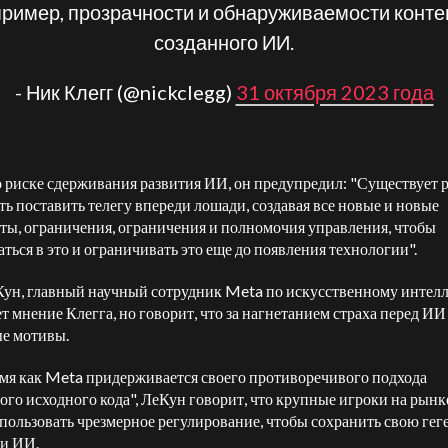
ример, прозрачности и обнаруживаемости конте
созданного ИИ.
- Ник Клегг (@nickclegg)
31 октября 2023 года
о риске сдерживания развития ИИ, он предупредил: "Существует 
ть поставить телегу впереди лошади, создавая все новые и новые
ты, ограничения, ограничения и полномочия управления, чтобы
ться в это и ограничивать это еще до появления технологии".
ун, главный научный сотрудник Meta по искусственному интелл
ет мнение Клегга, но говорит, что за нагнетанием страха перед ИИ
е мотивы.
емя как Meta придерживается своего противоречивого подхода
ого исходного кода", ЛеКун говорит, что крупные игроки на рын
спользовать чрезмерное регулирование, чтобы сохранить свою ге
ти ИИ.