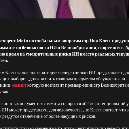
езидент Meta по глобальным вопросам сэр Ник Клегг предупр
саммите по безопасности ИИ в Великобритании, скорее всего, б
ено время на умозрительные риски ИИ вместо реальных теку
тей.
ам Клегга, опасность, которую генеративный ИИ представляет дл
ящих выборов, должна стать главным предметом обсуждения на
енции.
саммит
которую возглавит премьер-министр Великобрита
нак.
ссионных документах саммита говорится об "экзистенциальной уг
 ИИ может представлять для человечества, но Клегг считает, что э
 раздутое отвлечение от более насущных рисков.
 тратите столько времени на то, чтобы беспокоиться о чем-то, что