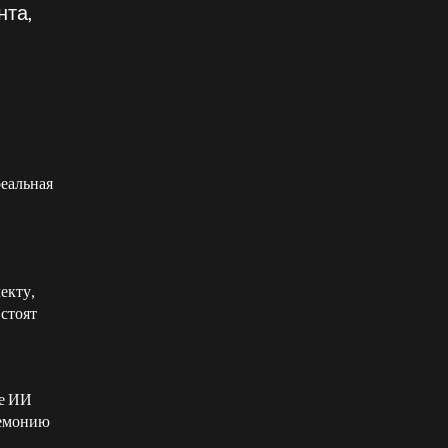
нта,
реальная
екту,
 стоят
ке ИИ
гемонию