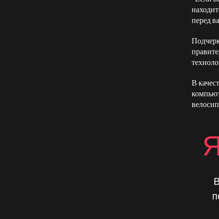
находит
перед ва
Подчерк
правите
техноло
В качес
компьют
велосип
В
п