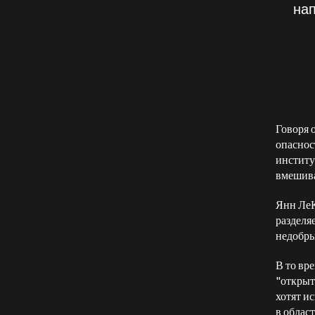
нап
Говоря 
опаснос
институ
вмешива
Янн ЛеК
разделя
недобры
В то вр
"открыт
хотят и
в облас