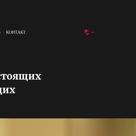
КОНТАКТ
астоящих
щих