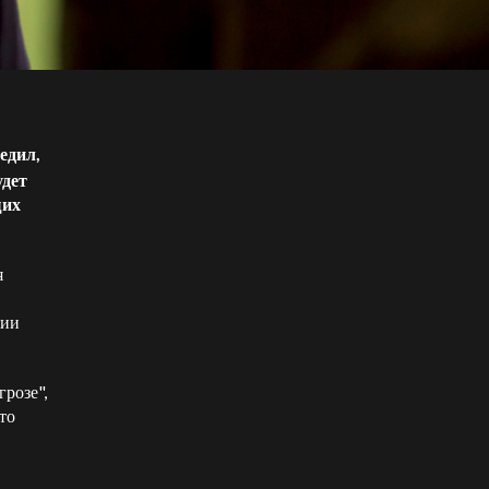
едил,
удет
щих
я
нии
розе",
то