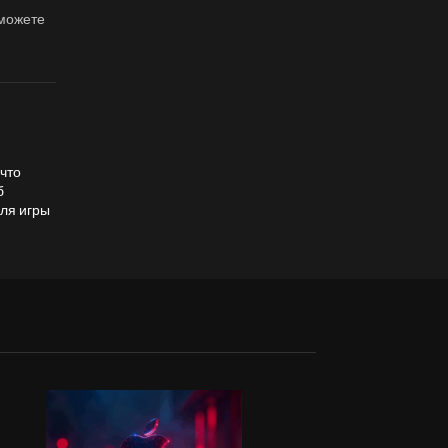
 можете
что
б
для игры