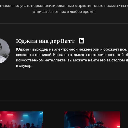
огласен получать персонализированные маркетинговые письма - вы
отписаться от них в любое время.
Юджин ван дер Ватт
Юджин - выходец из электронной инженерии и обожает все, 
связано с техникой. Когда он отдыхает от чтения новостей о
искусственном интеллекте, вы можете найти его за столом 
в снукер.