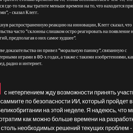
ся где-то там, вы тратите меньше времени на то, что находится пр
ми", - сказал Клегг.
нув распространенную реакцию на инновации, Клегг сказал, что
льства часто "склонны слишком остро реагировать на появление 
гий, предполагая о них самое худшее".
тве доказательства он привел "моральную панику", связанную с
ерными играми в 80-х годах, а также с такими изобретениями, ка
ед, радио и интернет.
Я
с нетерпением жду возможности принять участ
саммите по безопасности ИИ, который пройдет в
еликобритании на этой неделе. Я надеюсь, что 
отратим как можно больше времени на разработ
столь необходимых решений текущих проблем -