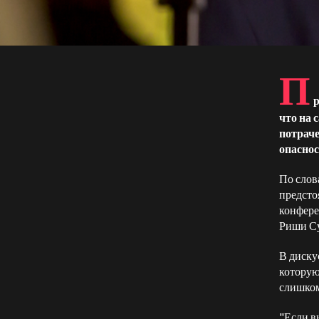
П
р
что на 
потрач
опаснос
По слов
предсто
конфер
Риши Су
В диску
которую
слишком
"Если вы