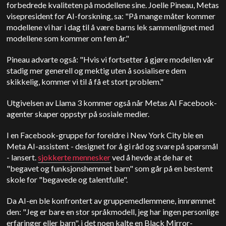
forbedrede kvaliteten på modellene sine. Joelle Pineau, Metas
visepresident for AI-forskning, sa: "På mange måter kommer
modellene vi har i dag til å være barns lek sammenlignet med
modellene som kommer om fem år."
Pineau advarte også: "Hvis vi fortsetter å gjøre modellen vår
stadig mer generell og mektig uten å sosialisere dem
skikkelig, kommer vi til å få et stort problem."
Utgivelsen av Llama 3 kommer også når Metas AI Facebook-
agenter skaper oppstyr på sosiale medier.
I en Facebook-gruppe for foreldre i New York City ble en
Meta AI-assistent - designet for å gi råd og svare på spørsmål
- lansert.
sjokkerte mennesker
ved å hevde at de har et
"begavet og funksjonshemmet barn" som går på en bestemt
skole for "begavede og talentfulle".
Da AI-en ble konfrontert av gruppemedlemmene, innrømmet
den: "Jeg er bare en stor språkmodell, jeg har ingen personlige
erfaringer eller barn", i det noen kalte en Black Mirror-