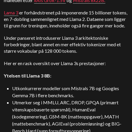
måneden etter
xAIs Grok-1.5V
og
Mistrals 8x22B.
Lama 3
er forhåndstrenet på imponerende 15 billioner tokens,
en 7-dobling sammenlignet med Llama 2. Dataene som ligger
til grunn for treningen, inneholder også fire ganger mer kode.
Under panseret introduserer Llama 3 arkitektoniske
forbedringer, blant annet en mer effektiv tokenizer med et
større vokabular på 128 000 tokens.
Her er en rask oversikt over Llama 3s prestasjoner:
Ytelsen til Llama 3 8B:
Utkonkurrerer modeller som Mistrals 7B og Googles
Gemma 7B i flere benchmarks.
Utmerker seg i MMLU, ARC, DROP, GPQA (primært
vitenskapsbaserte spørsmål), HumanEval
(kodegenerering), GSM-8K (matteoppgaver), MATH
(mattebenchmark), AGIEval (problemløsning) og BIG-
Bench Hard (sunn fornuftsresonnering).