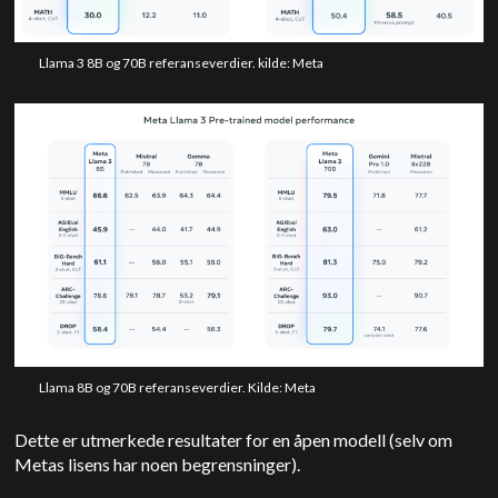
Llama 3 8B og 70B referanseverdier. kilde: Meta
Llama 8B og 70B referanseverdier. Kilde: Meta
Dette er utmerkede resultater for en åpen modell (selv om
Metas lisens har noen begrensninger).