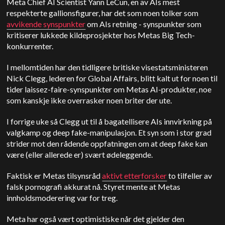
Meta Chief AI Scientist Yann LeCun, en av AIs mest
respekterte gallionsfigurer, har det som noen tolker som
avvikende synspunkter
om AIs retning
-
synspunkter som
kritiserer lukkede kildeprosjekter hos Metas Big Tech-
konkurrenter.
I mellomtiden har den tidligere britiske visestatsministeren
Nick Clegg, lederen for Global Affairs, blitt kalt ut for noen til
tider laissez-faire-synspunkter om Metas AI-produkter, noe
som kanskje ikke overrasker noen briter der ute.
I forrige uke så Clegg ut til å bagatellisere AIs innvirkning på
valgkamp og deep fake-manipulasjon. Et syn som i stor grad
strider mot den rådende oppfatningen om at deep fake kan
være (eller allerede er) svært ødeleggende.
Faktisk er Metas tilsynsråd
aktivt etterforsker
to tilfeller av
falsk pornografi akkurat nå. Styret mente at Metas
innholdsmoderering var for treg.
Meta har også vært optimistiske når det gjelder den