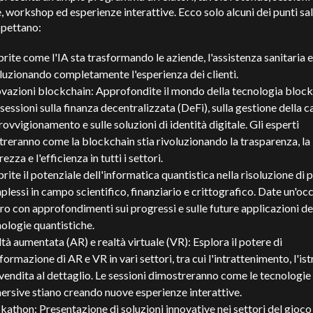
, workshop ed esperienze interattive. Ecco solo alcuni dei punti sal
spettano:
rite come l'IA sta trasformando le aziende, l'assistenza sanitaria e
luzionando completamente l'esperienza dei clienti.
ovazioni blockchain: Approfondite il mondo della tecnologia bloc
sessioni sulla finanza decentralizzata (DeFi), sulla gestione della c
ovvigionamento e sulle soluzioni di identità digitale. Gli esperti
streranno come la blockchain stia rivoluzionando la trasparenza, la
rezza e l'efficienza in tutti i settori.
rite il potenziale dell'informatica quantistica nella risoluzione di
lessi in campo scientifico, finanziario e crittografico. Date un'occ
ro con approfondimenti sui progressi e sulle future applicazioni de
ologie quantistiche.
tà aumentata (AR) e realtà virtuale (VR): Esplora il potere di
formazione di AR e VR in vari settori, tra cui l'intrattenimento, l'is
 vendita al dettaglio. Le sessioni dimostreranno come le tecnologie
rsive stiano creando nuove esperienze interattive.
athon: Presentazione di soluzioni innovative nei settori del gioco 