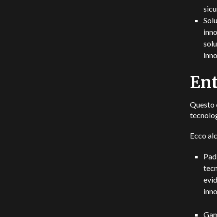
sicu
Solu
inno
solu
inno
Ent
Questo e
tecnolog
Ecco al
Padi
tecn
evid
inno
Gami