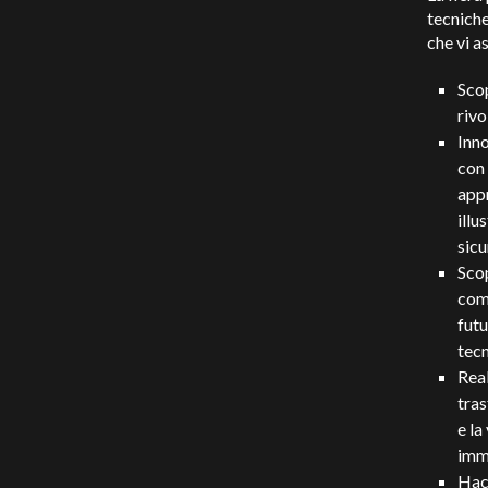
tecniche
che vi a
Scop
rivo
Inn
con 
appr
illu
sicu
Scop
comp
futu
tecn
Real
tras
e la
imme
Hack