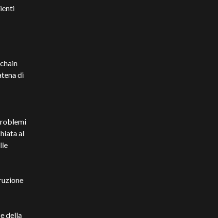
ienti
kchain
atena di
 problemi
hiata al
lle
truzione
e della