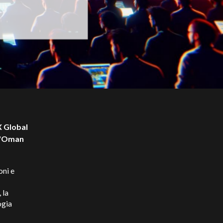
X Global
 l'Oman
oni e
 la
ogia