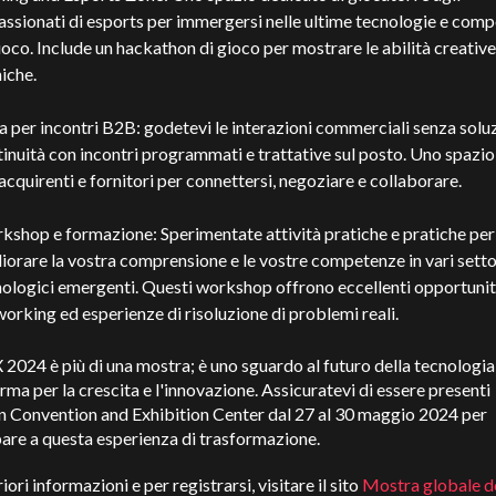
ssionati di esports per immergersi nelle ultime tecnologie e comp
ioco. Include un hackathon di gioco per mostrare le abilità creative
iche.
 per incontri B2B: godetevi le interazioni commerciali senza solu
inuità con incontri programmati e trattative sul posto. Uno spazio
acquirenti e fornitori per connettersi, negoziare e collaborare.
shop e formazione: Sperimentate attività pratiche e pratiche per
iorare la vostra comprensione e le vostre competenze in vari setto
ologici emergenti. Questi workshop offrono eccellenti opportunit
orking ed esperienze di risoluzione di problemi reali.
24 è più di una mostra; è uno sguardo al futuro della tecnologia
rma per la crescita e l'innovazione. Assicuratevi di essere presenti
n Convention and Exhibition Center dal 27 al 30 maggio 2024 per
are a questa esperienza di trasformazione.
iori informazioni e per registrarsi, visitare il sito
Mostra globale d