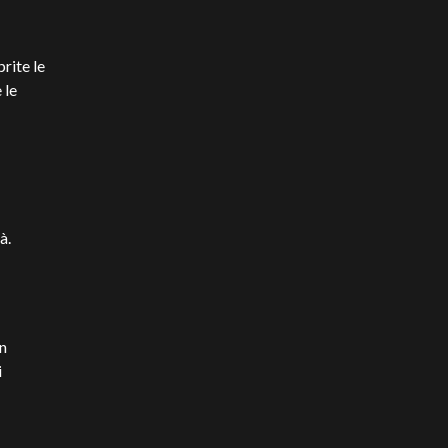
rite le
 le
tà.
in
i