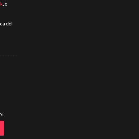
ok
, e
ca del
AI