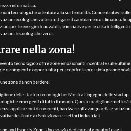
rezza informatica.
zioni tecnologiche orientate alla sostenibilità: Concentratevi sulle
vazioni ecologiche volte a mitigare il cambiamento climatico. Scop
zioni per le energie rinnovabili, le iniziative per le città intelligenti e
vazioni tecnologiche verdi.
rare nella zona!
vento tecnologico offre zone emozionanti incentrate sulle ultime
ie dirompenti e opportunità per scoprire la prossima grande novi
cune zone da non perdere:
glione delle startup tecnologiche: Mostra l'ingegno delle startup
ologiche emergenti di tutto il mondo. Questo padiglione metterà 
enza applicazioni dirompenti, hardware all'avanguardia e soluzion
vative destinate a rivoluzionare i settori industriali.
ng and Esports Zone: Uno spazio dedicato ai giocatori e agli