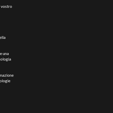
l vostro
ella
ce una
nologia
ormazione
nologie