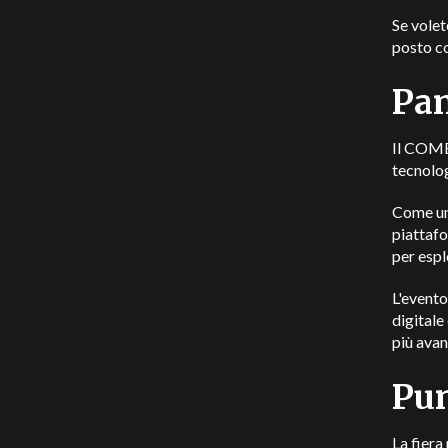
Se volet
posto c
Pan
Il COME
tecnolog
Come uno
piattafo
per espl
L'evento
digitale
più avan
Pun
La fiera