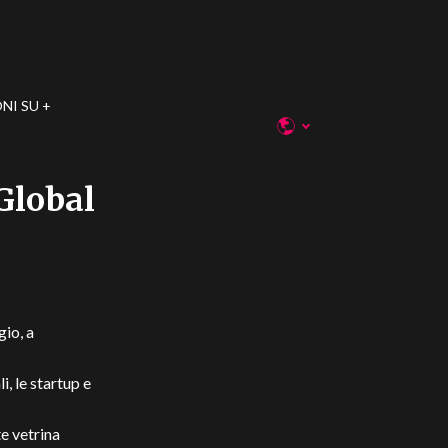
NI SU
Global
io, a
i, le startup e
te vetrina