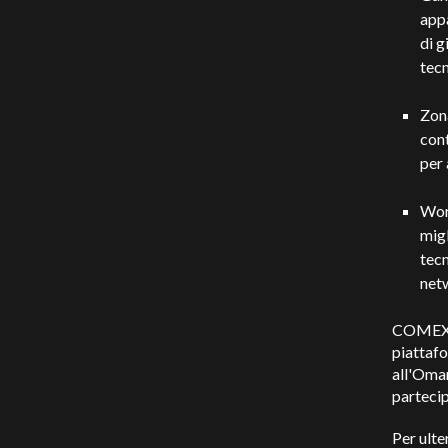
appa
di g
tecn
Zona
cont
per 
Work
migl
tecn
netw
COMEX 20
piattafo
all'Oma
partecip
Per ulter