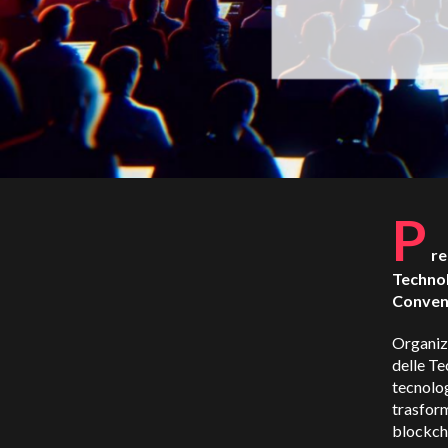
P
re
Technol
Convent
Organizz
delle Te
tecnologi
trasform
blockch