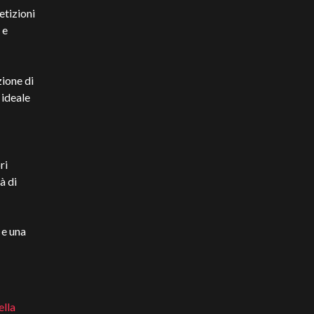
etizioni
 e
zione di
 ideale
ri
à di
 e una
ella