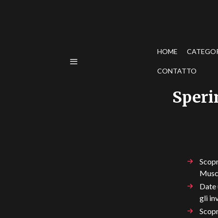
HOME
CATEGO
CONTATTO
Speri
Scopr
Musc
Date 
gli in
Scopr