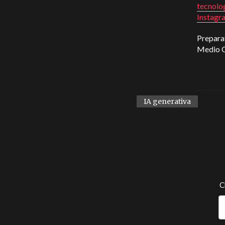
tecnol
Instagr
Preparat
Medio O
IA generativa
C