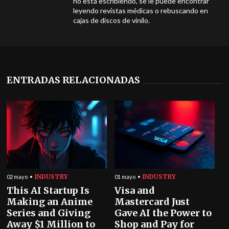
no está escribiendo, se le puede encontrar
leyendo revistas médicas o rebuscando en
cajas de discos de vinilo.
ENTRADAS RELACIONADAS
INDUSTRY
INDUSTRY
02 mayo
01 mayo
This AI Startup Is
Visa and
Making an Anime
Mastercard Just
Series and Giving
Gave AI the Power to
Away $1 Million to
Shop and Pay for